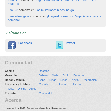
Linda12
comento en
Significado de los lunares en el rostro de las
mujeres
Tita123
comento en
Los misteriosos niños índigo
mercedesogaza
comento en
¡Llegó el horóscopo Mujer Activa para la
semana!
Visítanos en
Facebook
Twitter
Comunidad
Cocina
Recetas
Verse bien
Belleza
Moda
Estilo
En forma
Hogar y familia
Bebé
Niñas
Niños
Novia
Decoración
Intereses y hobbies
ChicaTec
Esotérica
Televisión
Fiesta
Oficina
Autos
Encanta
Conquístalo
Acerca
mujeractiva 2011. Todos los derechos Reservados