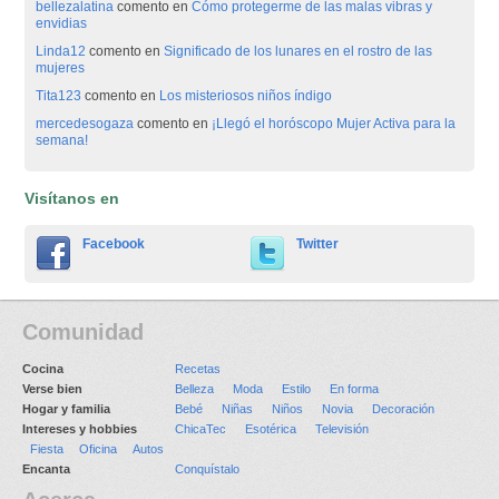
bellezalatina
comento en
Cómo protegerme de las malas vibras y
envidias
Linda12
comento en
Significado de los lunares en el rostro de las
mujeres
Tita123
comento en
Los misteriosos niños índigo
mercedesogaza
comento en
¡Llegó el horóscopo Mujer Activa para la
semana!
Visítanos en
Facebook
Twitter
Comunidad
Cocina
Recetas
Verse bien
Belleza
Moda
Estilo
En forma
Hogar y familia
Bebé
Niñas
Niños
Novia
Decoración
Intereses y hobbies
ChicaTec
Esotérica
Televisión
Fiesta
Oficina
Autos
Encanta
Conquístalo