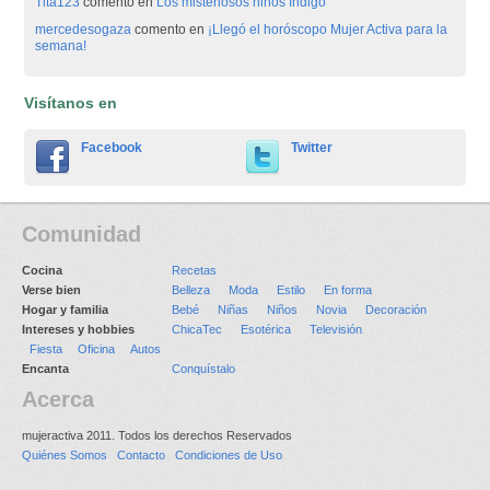
Tita123
comento en
Los misteriosos niños índigo
mercedesogaza
comento en
¡Llegó el horóscopo Mujer Activa para la
semana!
Visítanos en
Facebook
Twitter
Comunidad
Cocina
Recetas
Verse bien
Belleza
Moda
Estilo
En forma
Hogar y familia
Bebé
Niñas
Niños
Novia
Decoración
Intereses y hobbies
ChicaTec
Esotérica
Televisión
Fiesta
Oficina
Autos
Encanta
Conquístalo
Acerca
mujeractiva 2011. Todos los derechos Reservados
Quiénes Somos
Contacto
Condiciones de Uso