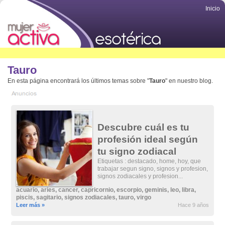
Inicio
Tauro
En esta página encontrará los últimos temas sobre "
Tauro
" en nuestro blog.
Descubre cuál es tu
profesión ideal según
tu signo zodiacal
Etiquetas : destacado, home, hoy, que
trabajar segun signo, signos y profesion,
signos zodiacales y profesion...
acuario
,
aries
,
cancer
,
capricornio
,
escorpio
,
geminis
,
leo
,
libra
,
piscis
,
sagitario
,
signos zodiacales
,
tauro
,
virgo
Leer más »
Hace 9 años