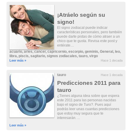
¡Atráelo según su
signo!
El signo zodiacal puede indicar
características personales, pero también
puede darte pistas de cómo atraer a un
chico que te gusta. Revisa este post y
entérate....
acuario
,
aries
,
cancer
,
capricornio
,
escorpio
,
geminis
,
General
,
leo
,
libra
,
piscis
,
sagitario
,
signos zodiacales
,
tauro
,
virgo
Leer más »
Hace 1 decada
tauro
Hace 1 decada
Predicciones 2011 para
tauro
¿Tienes alguna idea sobre que espera
este 2011 para las personas nacidas
bajo el signo de Turo?. Pues aquí
podrás leer unas cuantas predicciones
que estoy muy segura que te
interesarán. ...
Leer más »