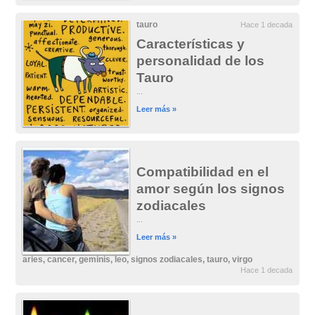
tauro
Hace 1 decada
Características y
personalidad de los
Tauro
...
Leer más »
Compatibilidad en el
amor según los signos
zodiacales
...
Leer más »
aries
,
cancer
,
geminis
,
leo
,
signos zodiacales
,
tauro
,
virgo
Hace 1 decada