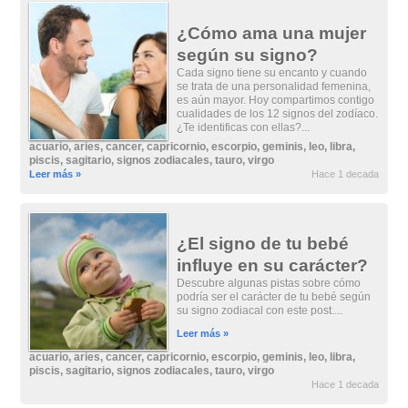
¿Cómo ama una mujer
según su signo?
Cada signo tiene su encanto y cuando
se trata de una personalidad femenina,
es aún mayor. Hoy compartimos contigo
cualidades de los 12 signos del zodíaco.
¿Te identificas con ellas?...
acuario
,
aries
,
cancer
,
capricornio
,
escorpio
,
geminis
,
leo
,
libra
,
piscis
,
sagitario
,
signos zodiacales
,
tauro
,
virgo
Leer más »
Hace 1 decada
¿El signo de tu bebé
influye en su carácter?
Descubre algunas pistas sobre cómo
podría ser el carácter de tu bebé según
su signo zodiacal con este post....
Leer más »
acuario
,
aries
,
cancer
,
capricornio
,
escorpio
,
geminis
,
leo
,
libra
,
piscis
,
sagitario
,
signos zodiacales
,
tauro
,
virgo
Hace 1 decada