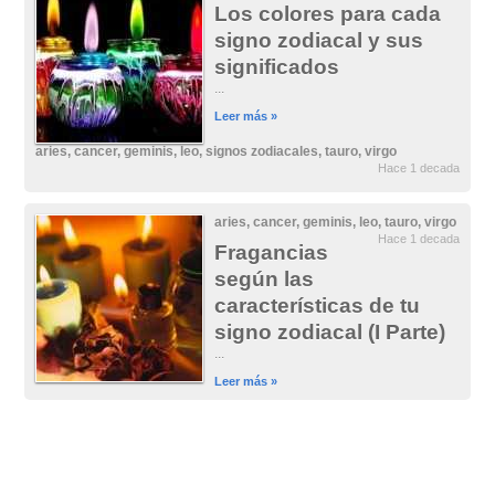
Los colores para cada
signo zodiacal y sus
significados
...
Leer más »
aries
,
cancer
,
geminis
,
leo
,
signos zodiacales
,
tauro
,
virgo
Hace 1 decada
aries
,
cancer
,
geminis
,
leo
,
tauro
,
virgo
Hace 1 decada
Fragancias
según las
características de tu
signo zodiacal (I Parte)
...
Leer más »