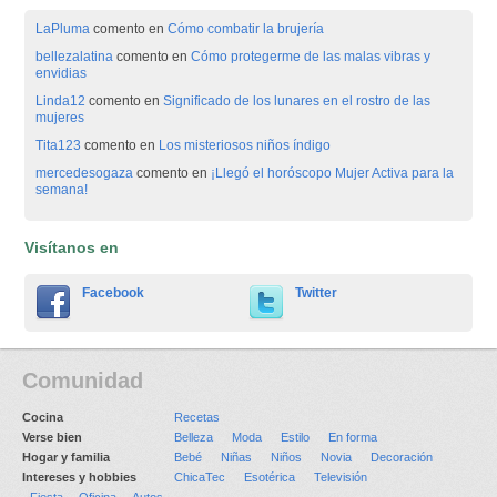
LaPluma
comento en
Cómo combatir la brujería
bellezalatina
comento en
Cómo protegerme de las malas vibras y
envidias
Linda12
comento en
Significado de los lunares en el rostro de las
mujeres
Tita123
comento en
Los misteriosos niños índigo
mercedesogaza
comento en
¡Llegó el horóscopo Mujer Activa para la
semana!
Visítanos en
Facebook
Twitter
Comunidad
Cocina
Recetas
Verse bien
Belleza
Moda
Estilo
En forma
Hogar y familia
Bebé
Niñas
Niños
Novia
Decoración
Intereses y hobbies
ChicaTec
Esotérica
Televisión