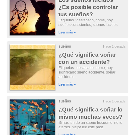
¿Es posible controlar
tus sueños?
Etiquetas : destacado, home, hoy,
sueños conscientes, sueños lucidos...
Leer más »
sueños
Hace 1 decada
¿Qué significa soñar
con un accidente?
Etiquetas : destacado, home, hoy,
significado sueño accidente, soñar
accidente...
Leer más »
sueños
Hace 1 decada
¿Qué significa soñar lo
mismo muchas veces?
Si has tenido un sueño frecuente, no te
aterres. Mejor lee este post....
Leer más »