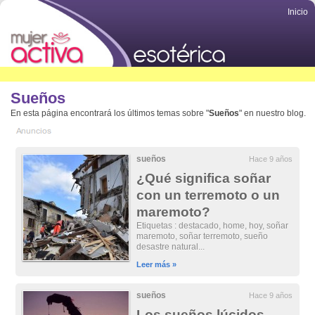
Inicio
Sueños
En esta página encontrará los últimos temas sobre "
Sueños
" en nuestro blog.
sueños
Hace 9 años
¿Qué significa soñar
con un terremoto o un
maremoto?
Etiquetas : destacado, home, hoy, soñar
maremoto, soñar terremoto, sueño
desastre natural...
Leer más »
sueños
Hace 9 años
Los sueños lúcidos