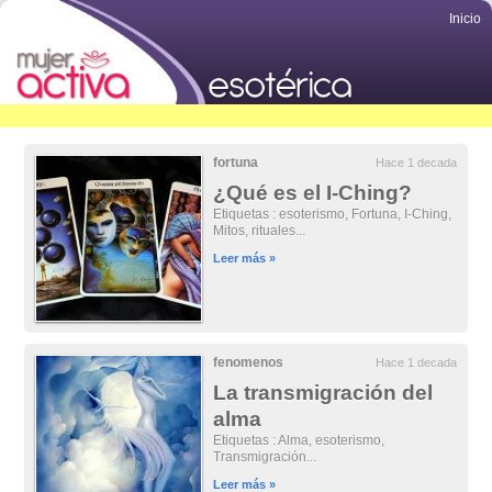
Inicio
fortuna
Hace 1 decada
¿Qué es el I-Ching?
Etiquetas : esoterismo, Fortuna, I-Ching,
Mitos, rituales...
Leer más »
fenomenos
Hace 1 decada
La transmigración del
alma
Etiquetas : Alma, esoterismo,
Transmigración...
Leer más »