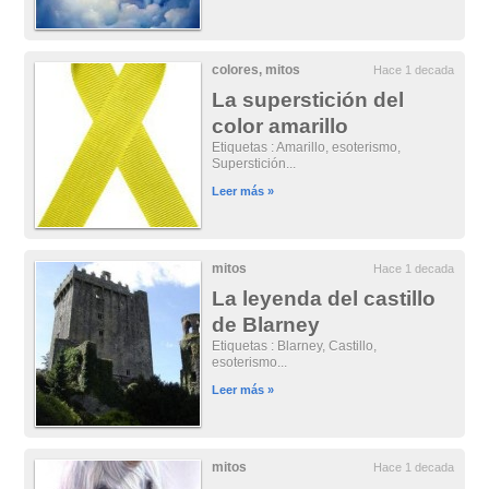
colores
,
mitos
Hace 1 decada
La superstición del
color amarillo
Etiquetas : Amarillo, esoterismo,
Superstición...
Leer más »
mitos
Hace 1 decada
La leyenda del castillo
de Blarney
Etiquetas : Blarney, Castillo,
esoterismo...
Leer más »
mitos
Hace 1 decada