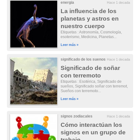
energia
Hace 1 decada
La influencia de los
planetas y astros en
nuestro cuerpo
Etiquetas : Astronomía, Cosmología,
esoterismo, Medicina, Planetas...
Leer más »
significado de los suenos
Hace 1 decada
Significado de soñar
con terremoto
Etiquetas : Esotérica, Significado de
sueños, Significado soñar con terremot,
Sueños con terremoto...
Leer más »
signos zodiacales
Hace 1 decada
Cómo interactúan los
signos en un grupo de
trabajo