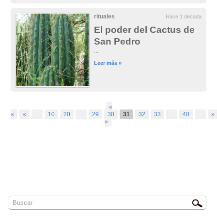
rituales
Hace 1 decada
El poder del Cactus de
San Pedro
...
Leer más »
«
«
«
...
10
20
...
29
30
31
32
33
...
40
...
»
»