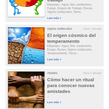
Etiquetas : Agua, Aire, esoterismo,
Fuego, Grupos de Trabajo, Runas,
Signos zodiacales, Tierra...
Leer más »
signos zodiacales
Hace 1 decada
El origen cósmico del
temperamento
Etiquetas : Agua, Aire, esoterismo,
Fuego, Runas, Signos zodiacales,
Temperamento, Tierra...
Leer más »
rituales
Hace 1 decada
Cómo hacer un ritual
para conocer nuevas
amistades
...
Leer más »