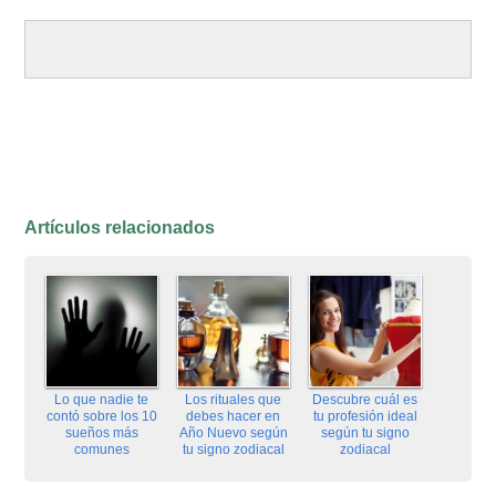
Artículos relacionados
Lo que nadie te
Los rituales que
Descubre cuál es
contó sobre los 10
debes hacer en
tu profesión ideal
sueños más
Año Nuevo según
según tu signo
comunes
tu signo zodiacal
zodiacal