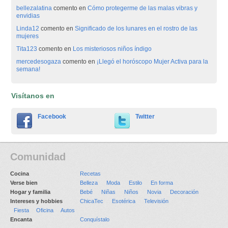
bellezalatina
comento en
Cómo protegerme de las malas vibras y
envidias
Linda12
comento en
Significado de los lunares en el rostro de las
mujeres
Tita123
comento en
Los misteriosos niños índigo
mercedesogaza
comento en
¡Llegó el horóscopo Mujer Activa para la
semana!
Visítanos en
Facebook
Twitter
Comunidad
Cocina
Recetas
Verse bien
Belleza
Moda
Estilo
En forma
Hogar y familia
Bebé
Niñas
Niños
Novia
Decoración
Intereses y hobbies
ChicaTec
Esotérica
Televisión
Fiesta
Oficina
Autos
Encanta
Conquístalo