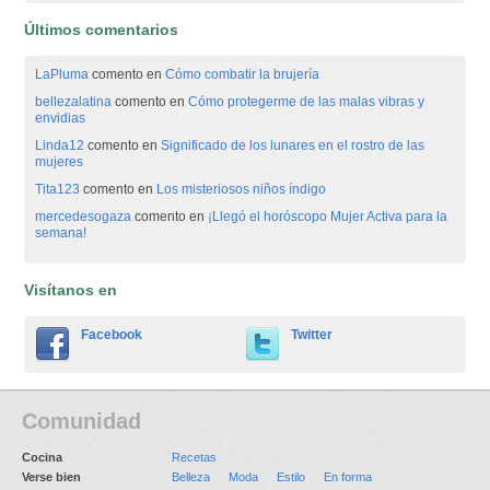
Últimos comentarios
LaPluma
comento en
Cómo combatir la brujería
bellezalatina
comento en
Cómo protegerme de las malas vibras y
envidias
Linda12
comento en
Significado de los lunares en el rostro de las
mujeres
Tita123
comento en
Los misteriosos niños índigo
mercedesogaza
comento en
¡Llegó el horóscopo Mujer Activa para la
semana!
Visítanos en
Facebook
Twitter
Comunidad
Cocina
Recetas
Verse bien
Belleza
Moda
Estilo
En forma