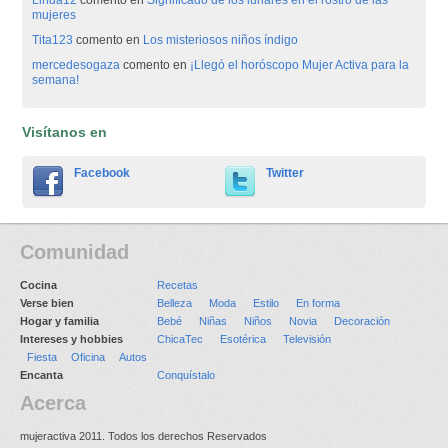
Linda12
comento en
Significado de los lunares en el rostro de las
mujeres
Tita123
comento en
Los misteriosos niños índigo
mercedesogaza
comento en
¡Llegó el horóscopo Mujer Activa para la
semana!
Visítanos en
Facebook
Twitter
Comunidad
Cocina
Recetas
Verse bien
Belleza
Moda
Estilo
En forma
Hogar y familia
Bebé
Niñas
Niños
Novia
Decoración
Intereses y hobbies
ChicaTec
Esotérica
Televisión
Fiesta
Oficina
Autos
Encanta
Conquístalo
Acerca
mujeractiva 2011. Todos los derechos Reservados