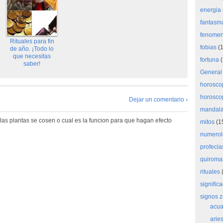
energia
fantasm
fenome
Rituales para fin
fobias
(1
de año. ¡Todo lo
que necesitas
fortuna
(
saber!
General
horosco
horosco
Dejar un comentario ›
mandal
las plantas se cosen o cual es la funcion para que hagan efecto
mitos
(1
numerol
profecia
quiroma
rituales
(
signific
signos z
acua
arie