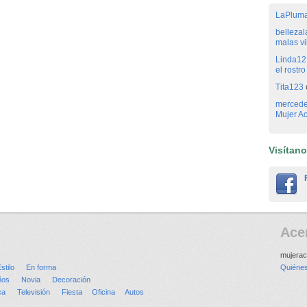
LaPlum
bellezal
malas vi
Linda12
el rostr
Tita123
merced
Mujer Ac
Visítan
Ace
mujerac
stilo
En forma
Quiéne
ños
Novia
Decoración
ca
Televisión
Fiesta
Oficina
Autos