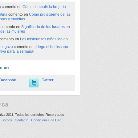
a
comento en
Cómo combatir la brujería
atina
comento en
Cómo protegerme de las
bras y envidias
comento en
Significado de los lunares en
o de las mujeres
comento en
Los misteriosos niños índigo
esogaza
comento en
¡Llegó el horóscopo
tiva para la semana!
os en
Facebook
Twitter
rca
tiva 2011. Todos los derechos Reservados
s Somos
Contacto
Condiciones de Uso