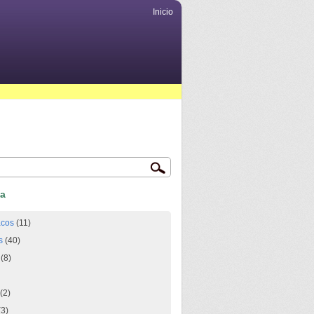
Inicio
ca
acos
(11)
s
(40)
(8)
(2)
3)