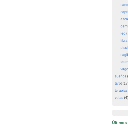
canc
capr
esco
gemi
leo
(
libra
pisci
sagit
taur
virg
sueños
(
tarot
(17
terapias
velas
(4
Últimos