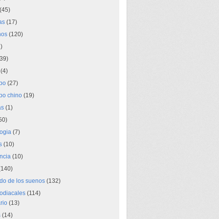
(45)
as
(17)
nos
(120)
)
39)
(4)
po
(27)
po chino
(19)
as
(1)
50)
ogia
(7)
s
(10)
ncia
(10)
140)
ado de los suenos
(132)
odiacales
(114)
rio
(13)
s
(14)