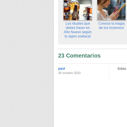
Los rituales que
Conoce la magia
debes hacer en
de los inciensos
Año Nuevo según
tu signo zodiacal
23 Comentarios
paol
todas 
30 octubre 2010