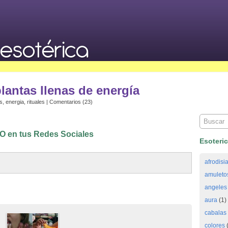
lantas llenas de energía
s
,
energia
,
rituales
|
Comentarios (23)
 en tus Redes Sociales
Esoteri
afrodisi
amuleto
angeles
aura
(1)
cabalas
colores
(