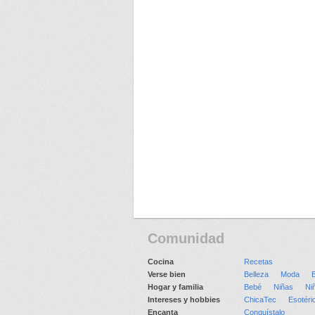
Comunidad
Cocina
Recetas
Verse bien
Belleza
Moda
E
Hogar y familia
Bebé
Niñas
Ni
Intereses y hobbies
ChicaTec
Esotéri
Encanta
Conquístalo