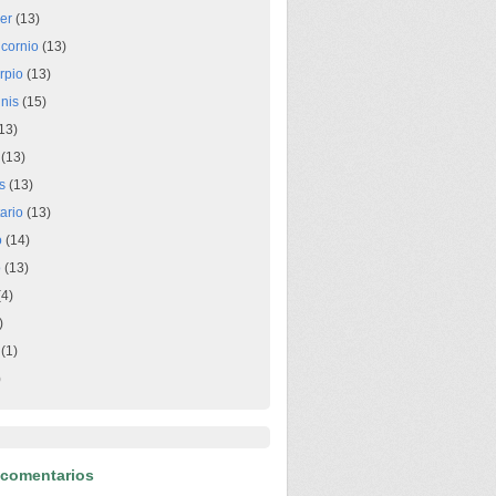
er
(13)
icornio
(13)
rpio
(13)
nis
(15)
13)
(13)
s
(13)
ario
(13)
o
(14)
o
(13)
4)
)
(1)
)
 comentarios