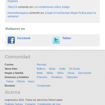
mujeres
Tita123
comento en
Los misteriosos niños índigo
mercedesogaza
comento en
¡Llegó el horóscopo Mujer Activa para la
semana!
Visítanos en
Facebook
Twitter
Comunidad
Cocina
Recetas
Verse bien
Belleza
Moda
Estilo
En forma
Hogar y familia
Bebé
Niñas
Niños
Novia
Decoración
Intereses y hobbies
ChicaTec
Esotérica
Televisión
Fiesta
Oficina
Autos
Encanta
Conquístalo
Acerca
mujeractiva 2011. Todos los derechos Reservados
Quiénes Somos
Contacto
Condiciones de Uso